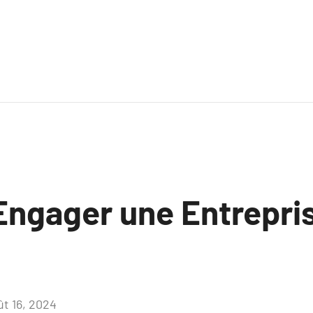
Engager une Entrepri
.
ût 16, 2024
Aucun