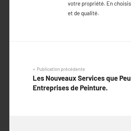
votre propriété. En chois
et de qualité.
Navigation
Publication précédente
Les Nouveaux Services que Peuv
de
Entreprises de Peinture.
l’article