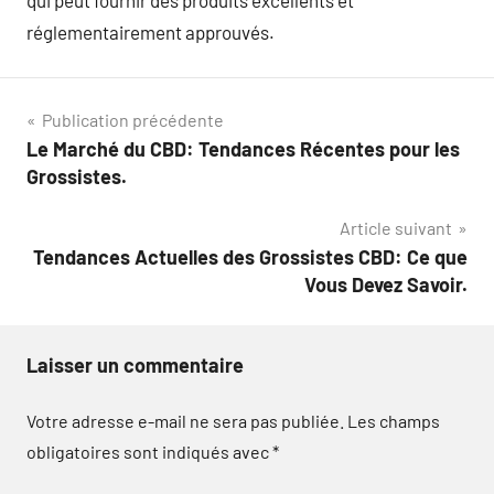
qui peut fournir des produits excellents et
réglementairement approuvés.
Navigation
Publication précédente
Le Marché du CBD: Tendances Récentes pour les
de
Grossistes.
l’article
Article suivant
Tendances Actuelles des Grossistes CBD: Ce que
Vous Devez Savoir.
Laisser un commentaire
Votre adresse e-mail ne sera pas publiée.
Les champs
obligatoires sont indiqués avec
*