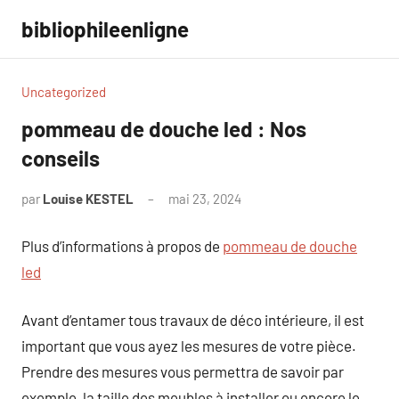
Aller
bibliophileenligne
au
contenu
Uncategorized
pommeau de douche led : Nos
conseils
par
Louise KESTEL
mai 23, 2024
Aucun
commentaire
Plus d’informations à propos de
pommeau de douche
led
Avant d’entamer tous travaux de déco intérieure, il est
important que vous ayez les mesures de votre pièce.
Prendre des mesures vous permettra de savoir par
exemple, la taille des meubles à installer ou encore le