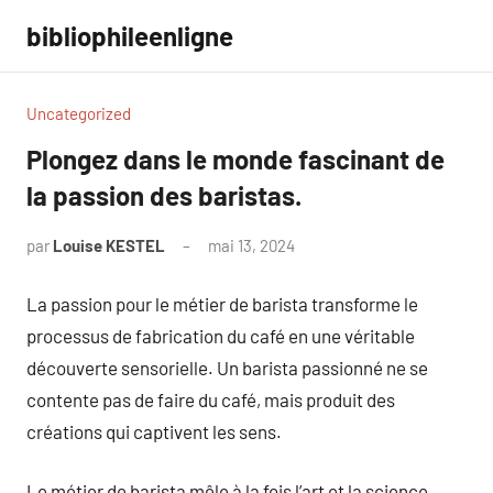
Aller
bibliophileenligne
au
contenu
Uncategorized
Plongez dans le monde fascinant de
la passion des baristas.
par
Louise KESTEL
mai 13, 2024
Aucun
commentaire
La passion pour le métier de barista transforme le
processus de fabrication du café en une véritable
découverte sensorielle. Un barista passionné ne se
contente pas de faire du café, mais produit des
créations qui captivent les sens.
Le métier de barista mêle à la fois l’art et la science.