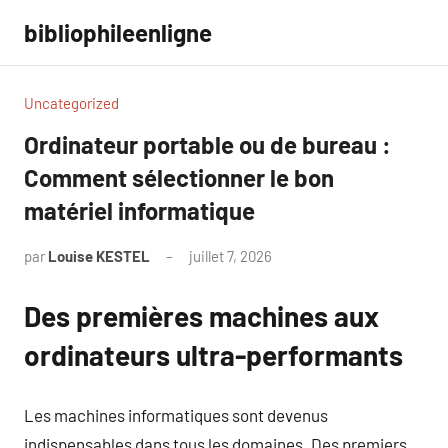
Aller
bibliophileenligne
au
contenu
Uncategorized
Ordinateur portable ou de bureau :
Comment sélectionner le bon
matériel informatique
par
Louise KESTEL
juillet 7, 2026
Aucun
commentaire
Des premières machines aux
ordinateurs ultra-performants
Les machines informatiques sont devenus
indispensables dans tous les domaines. Des premiers