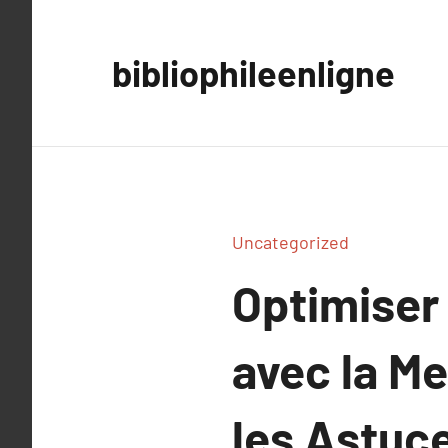
Aller
au
bibliophileenligne
contenu
Uncategorized
Optimiser 
avec la Me
les Astuc