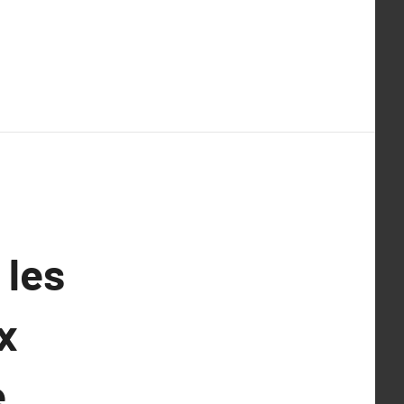
 les
x
,