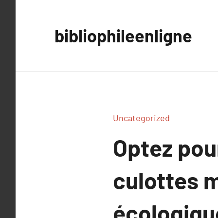
Aller
au
bibliophileenligne
contenu
Uncategorized
Optez pou
culottes m
écologique