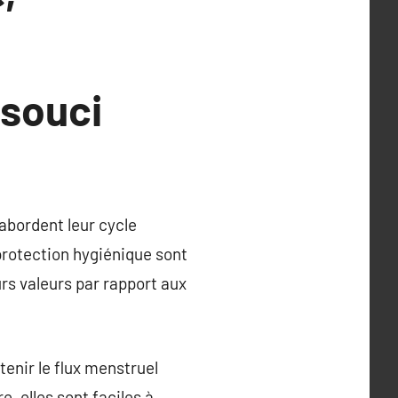
 souci
abordent leur cycle
protection hygiénique sont
urs valeurs par rapport aux
enir le flux menstruel
e, elles sont faciles à