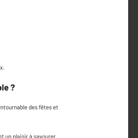
x.
le ?
ontournable des fêtes et
t un plaisir à savourer