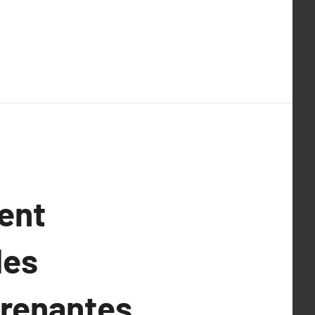
ent
des
prenantes