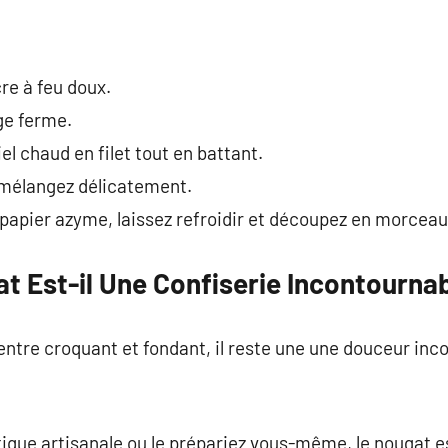
cre à feu doux.
ge ferme.
iel chaud en filet tout en battant.
 mélangez délicatement.
e papier azyme, laissez refroidir et découpez en morceau
t Est-il Une Confiserie Incontournab
 entre croquant et fondant, il reste une une douceur inc
tique artisanale ou le prépariez vous-même, le nougat es