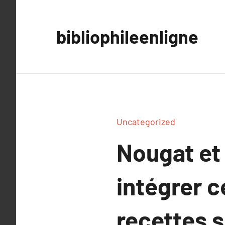
Aller
au
bibliophileenligne
contenu
Uncategorized
Nougat et
intégrer c
recettes 