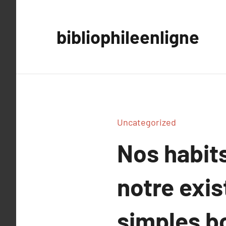
Aller
au
bibliophileenligne
contenu
Uncategorized
Nos habits
notre exis
simples bo