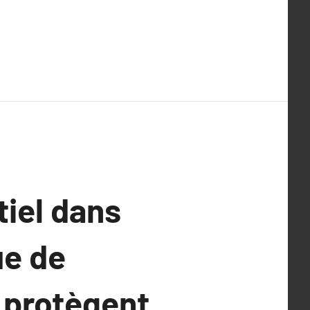
tiel dans
ue de
s protègent