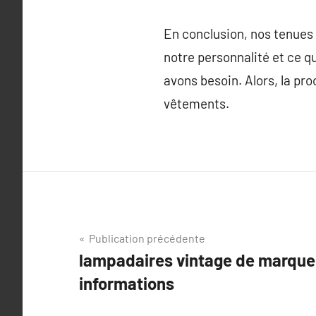
En conclusion, nos tenues f
notre personnalité et ce q
avons besoin. Alors, la pr
vêtements.
Navigation
Publication précédente
lampadaires vintage de marque 
de
informations
l’article