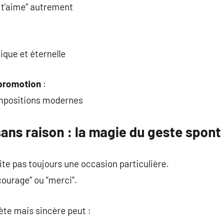
e t’aime” autrement
que et éternelle
 promotion
:
ompositions modernes
 sans raison : la magie du geste spon
ite pas toujours une occasion particulière.
“courage” ou “merci”.
ète mais sincère peut :