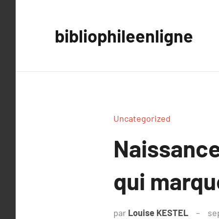
Aller
au
bibliophileenligne
contenu
Uncategorized
Naissance,
qui marqu
par
Louise KESTEL
se