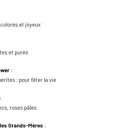
colorés et joyeux
tes et pures
ower
:
rites : pour fêter la vie
:
cs, roses pâles
 des Grands-Mères
: