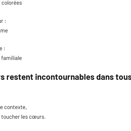
t colorées
r :
isme
e :
 familiale
urs restent incontournables dans to
le contexte,
 toucher les cœurs.