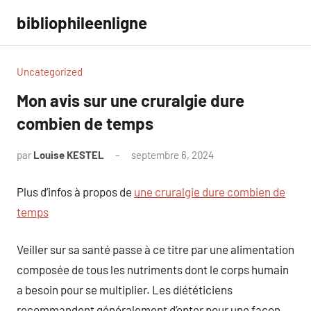
Aller
bibliophileenligne
au
contenu
Uncategorized
Mon avis sur une cruralgie dure
combien de temps
par
Louise KESTEL
septembre 6, 2024
Aucun
commentaire
Plus d’infos à propos de
une cruralgie dure combien de
temps
Veiller sur sa santé passe à ce titre par une alimentation
composée de tous les nutriments dont le corps humain
a besoin pour se multiplier. Les diététiciens
recommandent généralement d’opter pour une façon