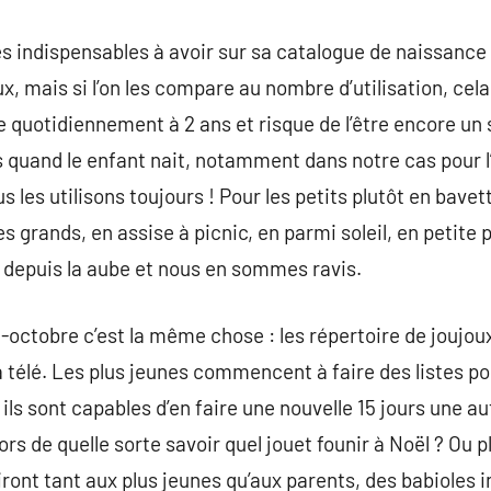
es indispensables à avoir sur sa catalogue de naissance 
ux, mais si l’on les compare au nombre d’utilisation, cela
le quotidiennement à 2 ans et risque de l’être encore un
es quand le enfant nait, notamment dans notre cas pour l
us les utilisons toujours ! Pour les petits plutôt en ba
es grands, en assise à picnic, en parmi soleil, en petite
 depuis la aube et nous en sommes ravis.
mi-octobre c’est la même chose : les répertoire de joujo
a télé. Les plus jeunes commencent à faire des listes po
ls sont capables d’en faire une nouvelle 15 jours une aut
s de quelle sorte savoir quel jouet founir à Noël ? Ou p
iront tant aux plus jeunes qu’aux parents, des babioles i