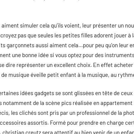
aiment simuler cela qu’ils voient, leur présenter un no
royez pas que seules les petites filles adorent jouer à la
etits garçonnets aussi aiment cela…pour peu qu’on leur e
ent une bonne idée si vous optez pour des instruments 
 dire représenter un excellent choix. En effet acheter u
 de musique éveille petit enfant à la musique, au rythm
rtaines idées gadgets se sont glissées en tête de ceux 
as notamment de la scène pics réalisée en appartement 
is, les clichés sont pris par un professionnel de la pho
accessoires assortis. Formé pour prendre en charge cert
christian creutz sera attentif au bien venir de un enfan