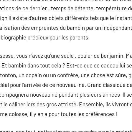
ions de ce dernier : temps de détente, température de
 il existe d’autres objets différents tels que le insta
éalisation des empreintes du bambin par un indépendant
biographie précieux pour les parents.
sesse, vous n’avez qu’une seule , couler ce benjamin. M
? Et bambin dans tout cela ? Est-ce que ce cadeau lui se
 tonton, un copain ou un confrère, une chose est sûre, g
éal pour l’arrivée de ce nouveau-né. Grand classique des
ompagnera nouveau né pendant plusieurs années. Il sera
 le câliner lors des gros attristé. Ensemble, ils vivront d
me colosse, il y en a pour toutes les préférences !
pante, nos tout-petits aiment se prendre pour la majori