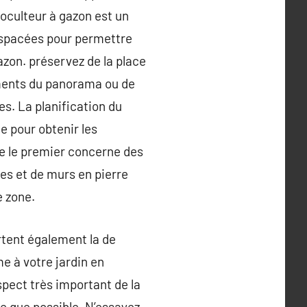
toculteur à gazon est un
espacées pour permettre
azon. préservez de la place
ements du panorama ou de
. La planification du
e pour obtenir les
e le premier concerne des
s et de murs en pierre
e zone.
tent également la de
e à votre jardin en
spect très important de la
le que possible. N’essayez