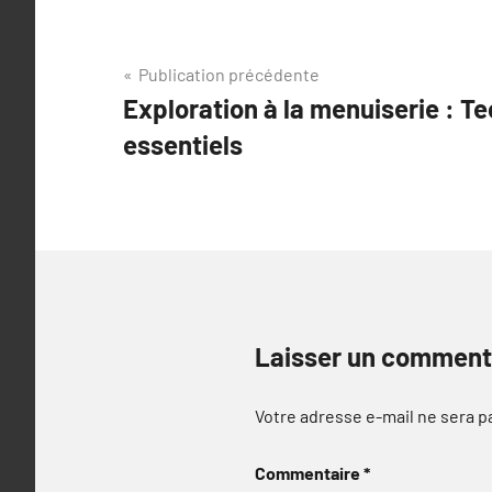
Navigation
Publication précédente
Exploration à la menuiserie : Te
de
essentiels
l’article
Laisser un comment
Votre adresse e-mail ne sera p
Commentaire
*