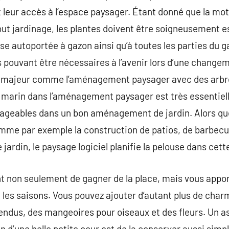
t leur accès à l’espace paysager. Étant donné que la mo
ut jardinage, les plantes doivent être soigneusement 
se autoportée à gazon ainsi qu’à toutes les parties du g
s pouvant être nécessaires à l’avenir lors d’une chang
 majeur comme l’aménagement paysager avec des arbres
 marin dans l’aménagement paysager est très essentiell
ageables dans un bon aménagement de jardin. Alors qu
me par exemple la construction de patios, de barbecue
 jardin, le paysage logiciel planifie la pelouse dans cett
 non seulement de gagner de la place, mais vous appor
 les saisons. Vous pouvez ajouter d’autant plus de charm
pendus, des mangeoires pour oiseaux et des fleurs. Un a
on d’une belle petite cour est de la conserver aussi simp