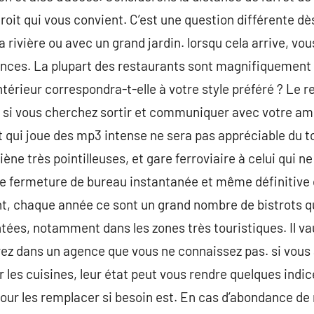
droit qui vous convient. C’est une question différente dès
a rivière ou avec un grand jardin. lorsqu cela arrive, v
ences. La plupart des restaurants sont magnifiquement
érieur correspondra-t-elle à votre style préféré ? Le re
? si vous cherchez sortir et communiquer avec votre am
nt qui joue des mp3 intense ne sera pas appréciable du 
ène très pointilleuses, et gare ferroviaire à celui qui ne
ne fermeture de bureau instantanée et même définitive 
ant, chaque année ce sont un grand nombre de bistrots q
tées, notamment dans les zones très touristiques. Il va
ez dans un agence que vous ne connaissez pas. si vous a
r les cuisines, leur état peut vous rendre quelques indic
pour les remplacer si besoin est. En cas d’abondance d