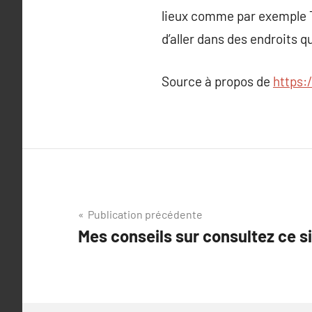
lieux comme par exemple Tri
d’aller dans des endroits q
Source à propos de
https:
Navigation
Publication précédente
Mes conseils sur consultez ce s
de
l’article