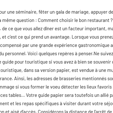
pour une séminaire, fêter un gala de mariage, appuyer de
 même question : Comment choisir le bon restaurant ? E
. de ce que vous allez dîner est un facteur important, m
, et c’est ce qui prend un avantage. Lorsque vous prenez 
compensé par une grande expérience gastronomique a
 du personnel. Voici quelques repères à penser.Ne suivez
uide pour touristique si vous avez à bien se souvenir u
touristique, dans sa version papier, est vendue à une m
 france. Ainsi, les adresses de brasseries mentionnés 
mage si vous former le voeu détecter les lieux favoris
ces tables… Votre guide papier sera toutefois un allié p
ment et les repas spécifiques à visiter durant votre séj
n et aisé d’accès. Considérons la distance de l’arrêt de b