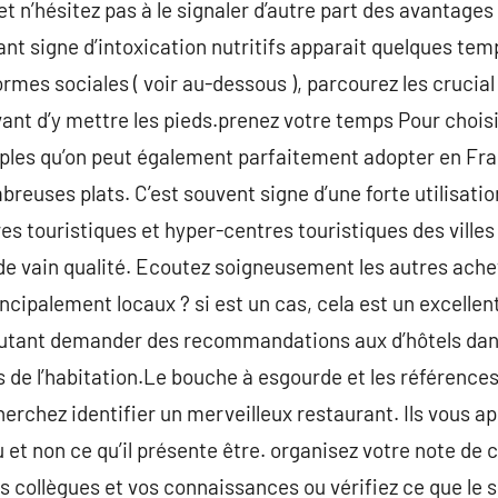
 et n’hésitez pas à le signaler d’autre part des avantag
ant signe d’intoxication nutritifs apparait quelques te
ormes sociales ( voir au-dessous ), parcourez les crucial
ant d’y mettre les pieds.prenez votre temps Pour choisir
ples qu’on peut également parfaitement adopter en Fran
reuses plats. C’est souvent signe d’une forte utilisatio
s touristiques et hyper-centres touristiques des villes 
e vain qualité. Ecoutez soigneusement les autres achet
incipalement locaux ? si est un cas, cela est un excellent
utant demander des recommandations aux d’hôtels dans
s de l’habitation.Le bouche à esgourde et les références
herchez identifier un merveilleux restaurant. Ils vous a
 et non ce qu’il présente être. organisez votre note de c
collègues et vos connaissances ou vérifiez ce que le s