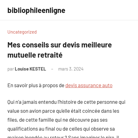
Aller
bibliophileenligne
au
contenu
Uncategorized
Mes conseils sur devis meilleure
mutuelle retraité
par
Louise KESTEL
mars 3, 2024
Aucun
commentaire
En savoir plus à propos de
devis assurance auto
Qui n’a jamais entendu l’histoire de cette personne qui
value son avion parce qu’elle était coincée dans les
files, de cette famille qui ne découvre pas ses
qualifications au final ou de celles qui observe sa
maison inondée au retour ? Sans imaginer le pire, il