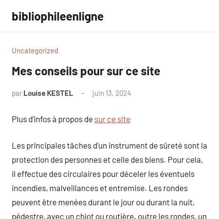
Aller
bibliophileenligne
au
contenu
Uncategorized
Mes conseils pour sur ce site
par
Louise KESTEL
juin 13, 2024
Aucun
commentaire
Plus d’infos à propos de
sur ce site
Les principales tâches d’un instrument de sûreté sont la
protection des personnes et celle des biens. Pour cela,
il effectue des circulaires pour déceler les éventuels
incendies, malveillances et entremise. Les rondes
peuvent être menées durant le jour ou durant la nuit,
pédestre, avec un chiot ou routière. outre les rondes, un