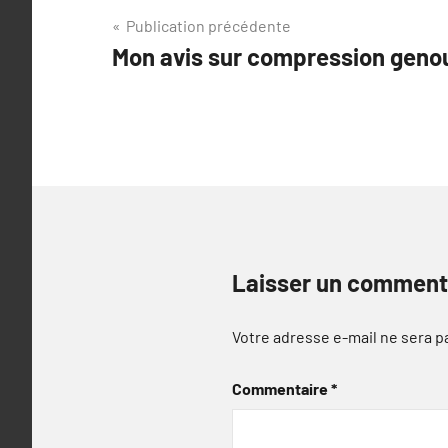
Navigation
Publication précédente
Mon avis sur compression geno
de
l’article
Laisser un comment
Votre adresse e-mail ne sera p
Commentaire
*