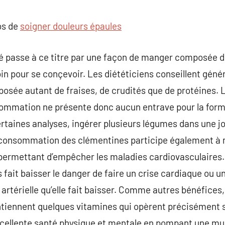
commentaire
os de
soigner douleurs épaules
nté passe à ce titre par une façon de manger composée d
in pour se conçevoir. Les diététiciens conseillent géné
ée autant de fraises, de crudités que de protéines. 
sommation ne présente donc aucun entrave pour la for
ertaines analyses, ingérer plusieurs légumes dans une jo
 consommation des clémentines participe également à 
, permettant d’empêcher les maladies cardiovasculaires
ait baisser le danger de faire un crise cardiaque ou u
artérielle qu’elle fait baisser. Comme autres bénéfices,
ontiennent quelques vitamines qui opèrent précisément 
xcellente santé physique et mentale en pompant une mu