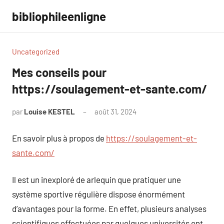
Aller
bibliophileenligne
au
contenu
Uncategorized
Mes conseils pour
https://soulagement-et-sante.com/
par
Louise KESTEL
août 31, 2024
Aucun
commentaire
En savoir plus à propos de
https://soulagement-et-
sante.com/
Il est un inexploré de arlequin que pratiquer une
système sportive régulière dispose énormément
d’avantages pour la forme. En effet, plusieurs analyses
scientifiques effectuées par quelques universités ont