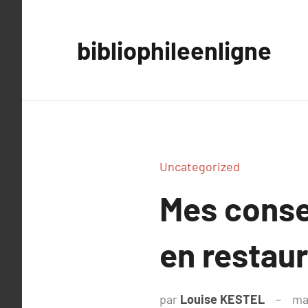
Aller
au
bibliophileenligne
contenu
Uncategorized
Mes conse
en restaur
par
Louise KESTEL
ma