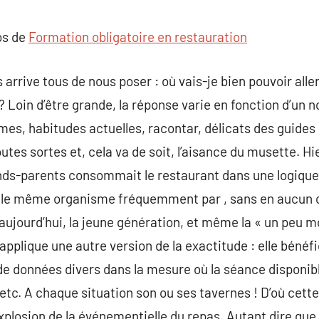
commentaire
os de
Formation obligatoire en restauration
 arrive tous de nous poser : où vais-je bien pouvoir aller
 Loin d’être grande, la réponse varie en fonction d’un n
imes, habitudes actuelles, racontar, délicats des guide
utes sortes et, cela va de soit, l’aisance du musette. Hie
nds-parents consommait le restaurant dans une logique d
ns le même organisme fréquemment par , sans en aucun c
aujourd’hui, la jeune génération, et même la « un peu mo
applique une autre version de la exactitude : elle bénéfi
de données divers dans la mesure où la séance disponib
, etc. A chaque situation son ou ses tavernes ! D’où cet
explosion de la événementielle du repas. Autant dire que