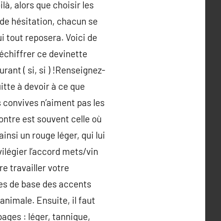
là, alors que choisir les
t de hésitation, chacun se
ui tout reposera. Voici de
déchiffrer ce devinette
rant ( si, si ) !Renseignez-
uitte à devoir à ce que
s convives n’aiment pas les
contre est souvent celle où
nsi un rouge léger, qui lui
vilégier l’accord mets/vin
re travailler votre
les de base des accents
animale. Ensuite, il faut
pages : léger, tannique,