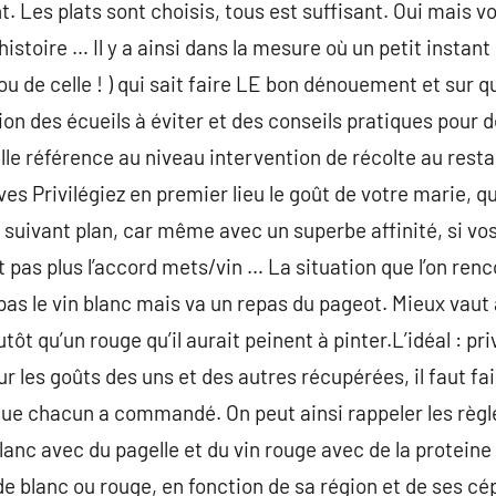
. Les plats sont choisis, tous est suffisant. Oui mais voi
 histoire … Il y a ainsi dans la mesure où un petit instan
 ou de celle ! ) qui sait faire LE bon dénouement et sur q
tion des écueils à éviter et des conseils pratiques pour 
lle référence au niveau intervention de récolte au restau
ves Privilégiez en premier lieu le goût de votre marie, q
 suivant plan, car même avec un superbe affinité, si vo
t pas plus l’accord mets/vin … La situation que l’on ren
as le vin blanc mais va un repas du pageot. Mieux vaut ai
ôt qu’un rouge qu’il aurait peinent à pinter.L’idéal : pri
ur les goûts des uns et des autres récupérées, il faut fai
que chacun a commandé. On peut ainsi rappeler les règ
lanc avec du pagelle et du vin rouge avec de la proteine 
e de blanc ou rouge, en fonction de sa région et de ses cé