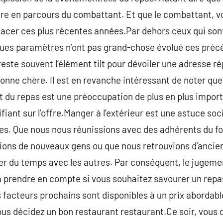
re en parcours du combattant. Et que le combattant, vo
cer ces plus récentes années.Par dehors ceux qui son
ques paramètres n’ont pas grand-chose évolué ces précé
este souvent l’élément tilt pour dévoiler une adresse r
onne chère. Il est en revanche intéressant de noter que,
t du repas est une préoccupation de plus en plus importa
nifiant sur l’offre.Manger à l’extérieur est une astuce 
les. Que nous nous réunissions avec des adhérents du f
ons de nouveaux gens ou que nous retrouvions d’ancien
er du temps avec les autres. Par conséquent, le jugeme
 à prendre en compte si vous souhaitez savourer un repas
 facteurs prochains sont disponibles à un prix abordable
us décidez un bon restaurant restaurant.Ce soir, vous 