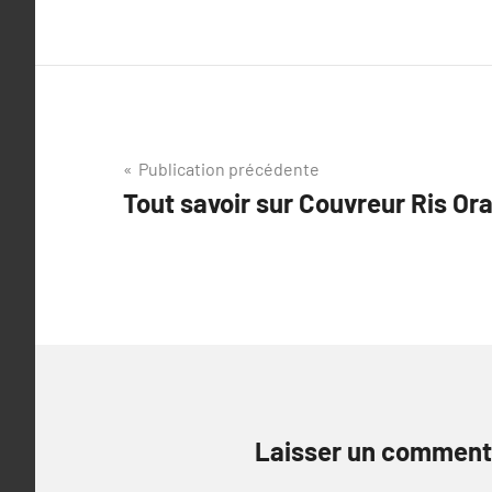
Navigation
Publication précédente
Tout savoir sur Couvreur Ris Or
de
l’article
Laisser un comment