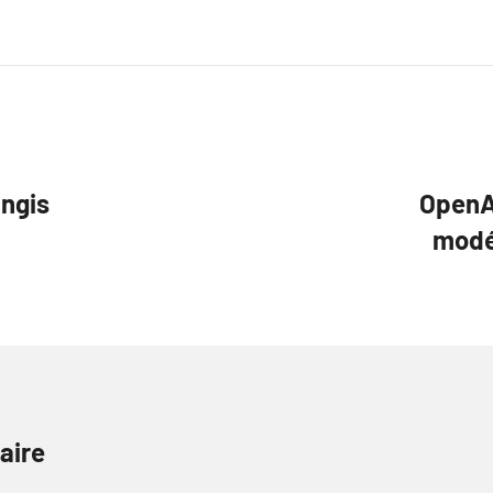
angis
OpenA
modél
aire