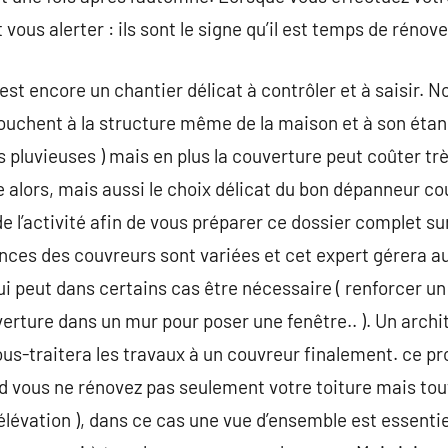
vous alerter : ils sont le signe qu’il est temps de rénove
est encore un chantier délicat à contrôler et à saisir. 
ouchent à la structure même de la maison et à son étanch
s pluvieuses ) mais en plus la couverture peut coûter trè
e alors, mais aussi le choix délicat du bon dépanneur c
e l’activité afin de vous préparer ce dossier complet sur
ances des couvreurs sont variées et cet expert gérera a
i peut dans certains cas être nécessaire ( renforcer u
erture dans un mur pour poser une fenêtre.. ). Un arch
ous-traitera les travaux à un couvreur finalement. ce pr
 vous ne rénovez pas seulement votre toiture mais tout
élévation ), dans ce cas une vue d’ensemble est essentiel