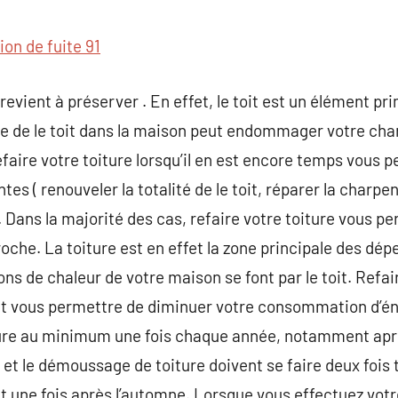
commentaire
ion de fuite 91
revient à préserver . En effet, le toit est un élément pr
te de le toit dans la maison peut endommager votre char
aire votre toiture lorsqu’il en est encore temps vous 
es ( renouveler la totalité de le toit, réparer la charpen
). Dans la majorité des cas, refaire votre toiture vous 
roche. La toiture est en effet la zone principale des dépe
ns de chaleur de votre maison se font par le toit. Refair
eut vous permettre de diminuer votre consommation d’é
oiture au minimum une fois chaque année, notamment apr
et le démoussage de toiture doivent se faire deux fois t
et une fois après l’automne. Lorsque vous effectuez votr