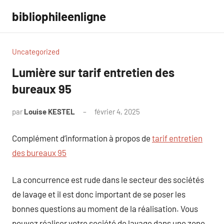
Aller
bibliophileenligne
au
contenu
Uncategorized
Lumière sur tarif entretien des
bureaux 95
par
Louise KESTEL
février 4, 2025
Aucun
commentaire
Complément d’information à propos de
tarif entretien
des bureaux 95
La concurrence est rude dans le secteur des sociétés
de lavage et il est donc important de se poser les
bonnes questions au moment de la réalisation. Vous
pouvez réaliser votre société de lavage dans une zone