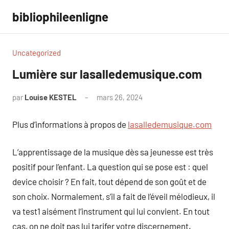
Aller
bibliophileenligne
au
contenu
Uncategorized
Lumière sur lasalledemusique.com
par
Louise KESTEL
mars 26, 2024
Aucun
commentaire
Plus d’informations à propos de
lasalledemusique.com
L’apprentissage de la musique dès sa jeunesse est très
positif pour l’enfant. La question qui se pose est : quel
device choisir ? En fait, tout dépend de son goût et de
son choix. Normalement, s’il a fait de l’éveil mélodieux, il
va test1 aisément l’instrument qui lui convient. En tout
cas, on ne doit pas lui tarifer votre discernement.