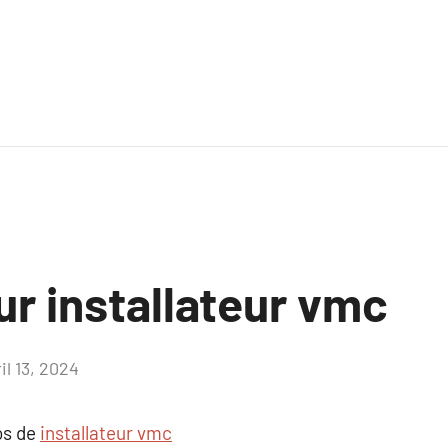
ur installateur vmc
il 13, 2024
Aucun
commentaire
os de
installateur vmc