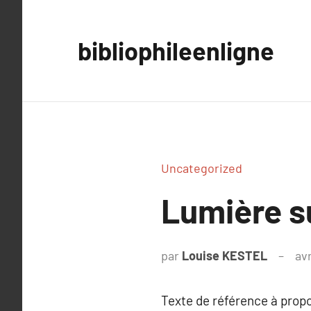
Aller
au
bibliophileenligne
contenu
Uncategorized
Lumière s
par
Louise KESTEL
avr
Texte de référence à prop