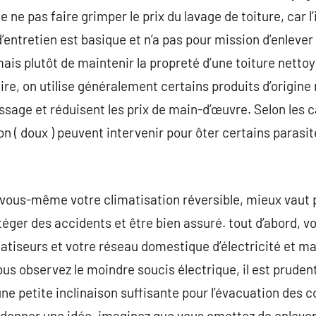
 ne pas faire grimper le prix du lavage de toiture, car 
’entretien est basique et n’a pas pour mission d’enleve
mais plutôt de maintenir la propreté d’une toiture netto
e, on utilise généralement certains produits d’origine 
ssage et réduisent les prix de main-d’œuvre. Selon les c
n ( doux ) peuvent intervenir pour ôter certains parasit
r vous-même votre climatisation réversible, mieux vaut 
éger des accidents et être bien assuré. tout d’abord, v
matiseurs et votre réseau domestique d’électricité et ma
ous observez le moindre soucis électrique, il est prudent
ne petite inclinaison suffisante pour l’évacuation des c
donner une idée, imaginez que vous omettez de enlever 