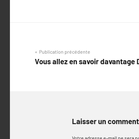
Navigation
Publication précédente
Vous allez en savoir davantage 
de
l’article
Laisser un comment
Votre adresse e-mail ne sera p