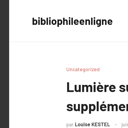
Aller
au
bibliophileenligne
contenu
Uncategorized
Lumière s
supplémen
par
Louise KESTEL
jui