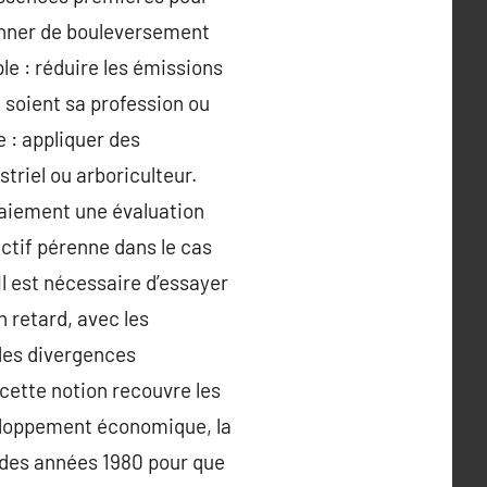
onner de bouleversement
le : réduire les émissions
 soient sa profession ou
e : appliquer des
triel ou arboriculteur.
paiement une évaluation
ectif pérenne dans le cas
Il est nécessaire d’essayer
n retard, avec les
des divergences
cette notion recouvre les
veloppement économique, la
in des années 1980 pour que