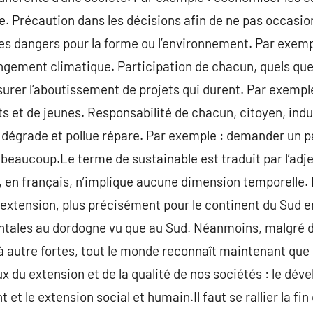
. Précaution dans les décisions afin de ne pas occasi
 des dangers pour la forme ou l’environnement. Par exemp
ngement climatique. Participation de chacun, quels que
ssurer l’aboutissement de projets qui durent. Par exempl
et de jeunes. Responsabilité de chacun, citoyen, indus
, dégrade et pollue répare. Par exemple : demander un 
t beaucoup.Le terme de sustainable est traduit par l’adj
e, en français, n’implique aucune dimension temporelle. 
u extension, plus précisément pour le continent du Sud e
ntales au dordogne vu que au Sud. Néanmoins, malgré 
à autre fortes, tout le monde reconnaît maintenant que 
 du extension et de la qualité de nos sociétés : le dé
 et le extension social et humain.Il faut se rallier la f