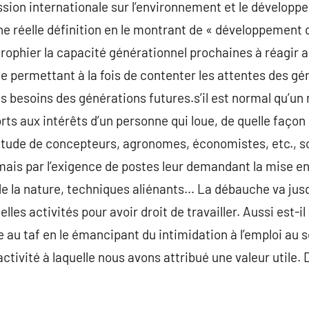
ssion internationale sur l’environnement et le dévelop
 réelle définition en le montrant de « développement q
rophier la capacité générationnel prochaines à réagir a
e permettant à la fois de contenter les attentes des gé
s besoins des générations futures.s’il est normal qu’un
ts aux intérêts d’un personne qui loue, de quelle façon 
ltitude de concepteurs, agronomes, économistes, etc., s
ais par l’exigence de postes leur demandant la mise e
 la nature, techniques aliénants… La débauche va jus
elles activités pour avoir droit de travailler. Aussi est-i
au taf en le émancipant du intimidation à l’emploi au se
 d’activité à laquelle nous avons attribué une valeur util