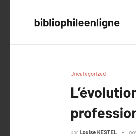
Aller
au
bibliophileenligne
contenu
Uncategorized
L’évoluti
professio
par
Louise KESTEL
no