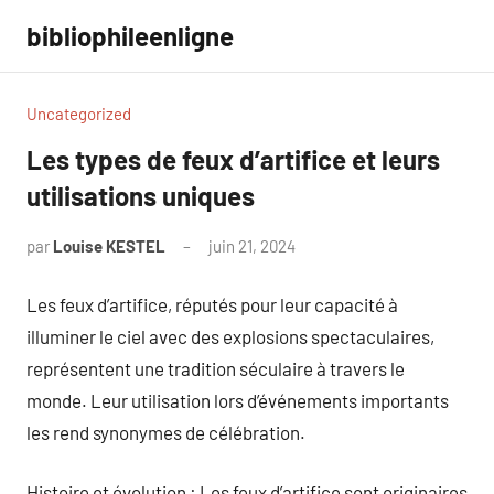
Aller
bibliophileenligne
au
contenu
Uncategorized
Les types de feux d’artifice et leurs
utilisations uniques
par
Louise KESTEL
juin 21, 2024
Aucun
commentaire
Les feux d’artifice, réputés pour leur capacité à
illuminer le ciel avec des explosions spectaculaires,
représentent une tradition séculaire à travers le
monde. Leur utilisation lors d’événements importants
les rend synonymes de célébration.
Histoire et évolution : Les feux d’artifice sont originaires