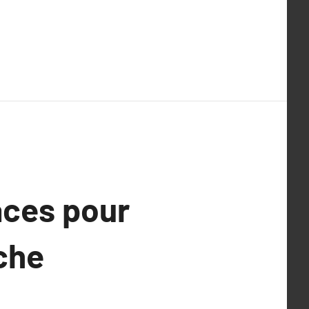
aces pour
rche