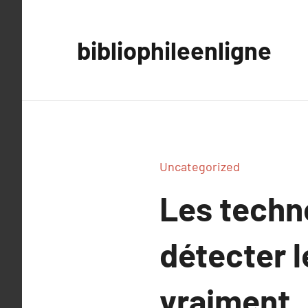
Aller
au
bibliophileenligne
contenu
Uncategorized
Les techno
détecter l
vraiment.