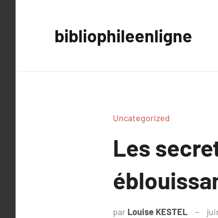
Aller
au
bibliophileenligne
contenu
Uncategorized
Les secret
éblouissan
par
Louise KESTEL
jui