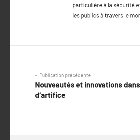
particulière à la sécurité 
les publics à travers le mo
Navigation
Publication précédente
Nouveautés et innovations dans
de
d’artifice
l’article