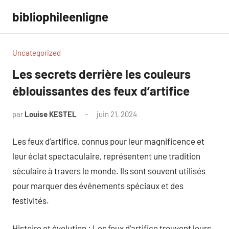
Aller
bibliophileenligne
au
contenu
Uncategorized
Les secrets derrière les couleurs
éblouissantes des feux d’artifice
par
Louise KESTEL
juin 21, 2024
Aucun
commentaire
Les feux d’artifice, connus pour leur magnificence et
leur éclat spectaculaire, représentent une tradition
séculaire à travers le monde. Ils sont souvent utilisés
pour marquer des événements spéciaux et des
festivités.
Histoire et évolution : Les feux d’artifice trouvent leurs