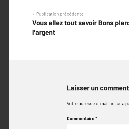
Navigation
Publication précédente
Vous allez tout savoir Bons pla
de
l’argent
l’article
Laisser un comment
Votre adresse e-mail ne sera p
Commentaire
*