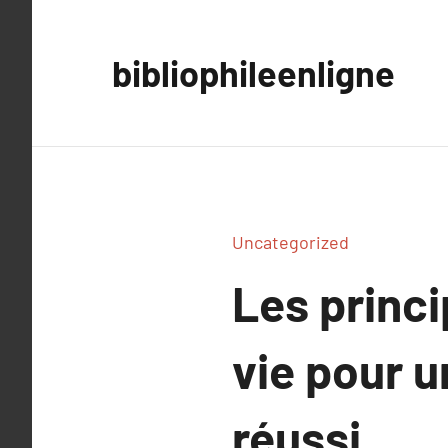
Aller
au
bibliophileenligne
contenu
Uncategorized
Les princ
vie pour 
réussi.