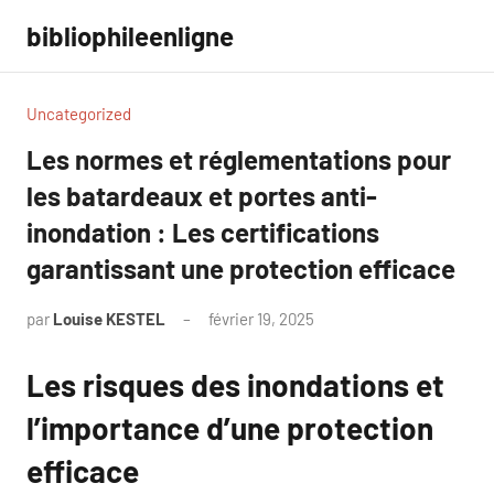
Aller
bibliophileenligne
au
contenu
Uncategorized
Les normes et réglementations pour
les batardeaux et portes anti-
inondation : Les certifications
garantissant une protection efficace
par
Louise KESTEL
février 19, 2025
Aucun
commentaire
Les risques des inondations et
l’importance d’une protection
efficace