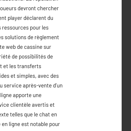
 joueurs devront chercher
ent player déclarent du
s ressources pour les
Les solutions de règlement
site web de cassine sur
iété de possibilités de
 et les transferts
ides et simples, avec des
 du service après-vente d’un
 ligne apporte une
ice clientèle avertis et
xte telles que le chat en
 en ligne est notable pour