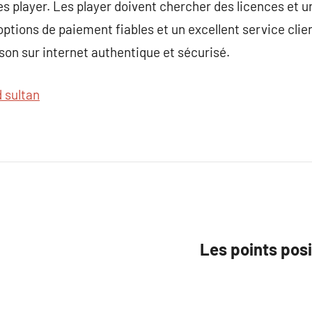
des player. Les player doivent chercher des licences et u
options de paiement fiables et un excellent service clien
son sur internet authentique et sécurisé.
d sultan
Les points posi