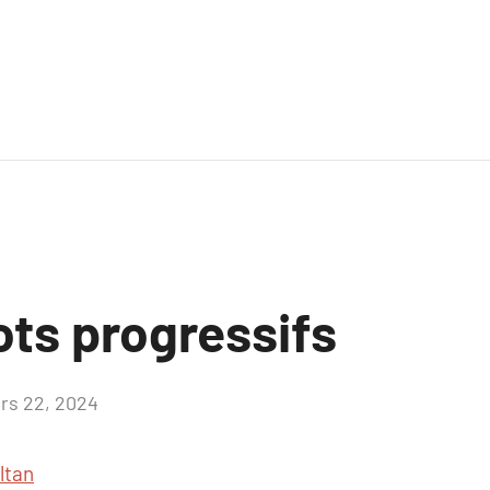
ots progressifs
rs 22, 2024
Aucun
commentaire
ltan