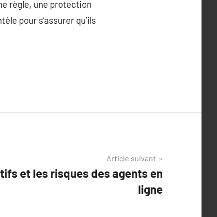
ne règle, une protection
tèle pour s’assurer qu’ils
Article suivant
tifs et les risques des agents en
ligne