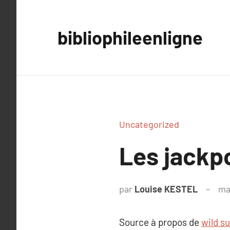
Aller
au
bibliophileenligne
contenu
Uncategorized
Les jackp
par
Louise KESTEL
ma
Source à propos de
wild su