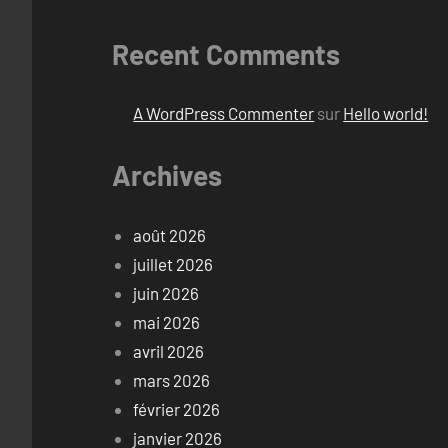
Recent Comments
A WordPress Commenter
sur
Hello world!
Archives
août 2026
juillet 2026
juin 2026
mai 2026
avril 2026
mars 2026
février 2026
janvier 2026