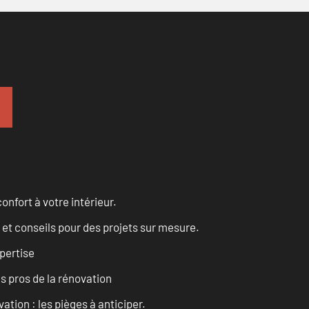
onfort à votre intérieur.
 et conseils pour des projets sur mesure.
pertise
es pros de la rénovation
ation : les pièges à anticiper.