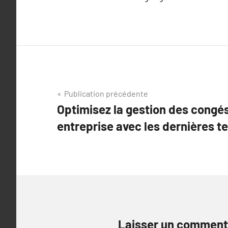
Navigation
Publication précédente
Optimisez la gestion des congé
de
entreprise avec les dernières t
l’article
Laisser un comment