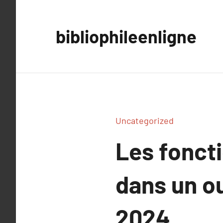
Aller
au
bibliophileenligne
contenu
Uncategorized
Les foncti
dans un ou
2024