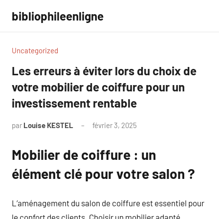
Aller
bibliophileenligne
au
contenu
Uncategorized
Les erreurs à éviter lors du choix de
votre mobilier de coiffure pour un
investissement rentable
par
Louise KESTEL
février 3, 2025
Aucun
commentaire
Mobilier de coiffure : un
élément clé pour votre salon ?
L’aménagement du salon de coiffure est essentiel pour
le confort des clients. Choisir un mobilier adapté