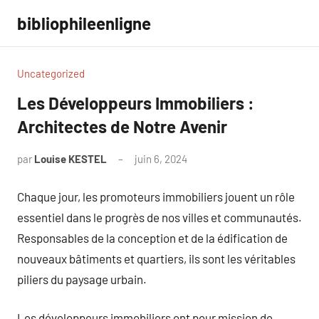
Aller
bibliophileenligne
au
contenu
Uncategorized
Les Développeurs Immobiliers :
Architectes de Notre Avenir
par
Louise KESTEL
juin 6, 2024
Aucun
commentaire
Chaque jour, les promoteurs immobiliers jouent un rôle
essentiel dans le progrès de nos villes et communautés.
Responsables de la conception et de la édification de
nouveaux bâtiments et quartiers, ils sont les véritables
piliers du paysage urbain.
Les développeurs immobiliers ont pour mission de