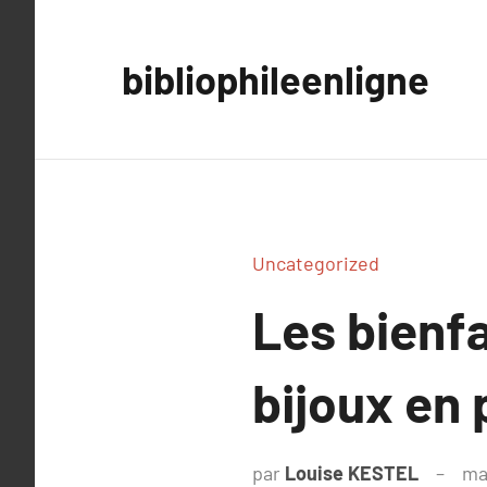
Aller
au
bibliophileenligne
contenu
Uncategorized
Les bienfa
bijoux en 
par
Louise KESTEL
ma