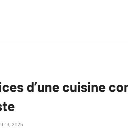
ices d’une cuisine co
ste
ût 13, 2025
Aucun