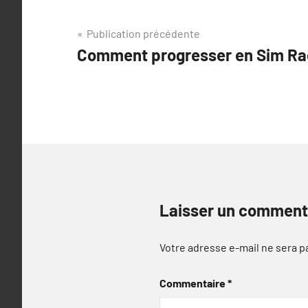
Navigation
Publication précédente
Comment progresser en Sim Ra
de
l’article
Laisser un comment
Votre adresse e-mail ne sera p
Commentaire
*