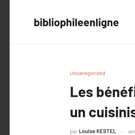
Aller
au
bibliophileenligne
contenu
Uncategorized
Les bénéf
un cuisini
par
Louise KESTEL
ao