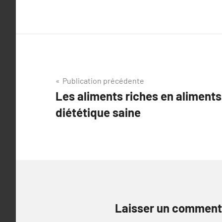
Navigation
Publication précédente
Les aliments riches en aliments
de
diététique saine
l’article
Laisser un comment