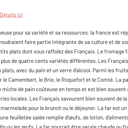
commentaire
Détails ici
euse pour sa variété et sa ressources. la france est ré
voudraient faire partie intégrante de sa culture et de son
its plats dont vous raffolez des Français. Le fromage fa
 plus de quatre cents variétés différentes. Les França
plats, avec du pain et un verre d’alcool. Parmi les frui
r le Camembert, le Brie, le Roquefort et le Comté. La pa
te miche de pain coûteuse en temps et est bien souven
ies locales. Les Français savourent bien souvent de la
 marmelade pour le brunch ou le déjeuner. La far est un
ne feuilletée salée remplie d’œufs, de lotion, d’aliments
in ou les œufs. La far pourrait être servie chaude ou fr