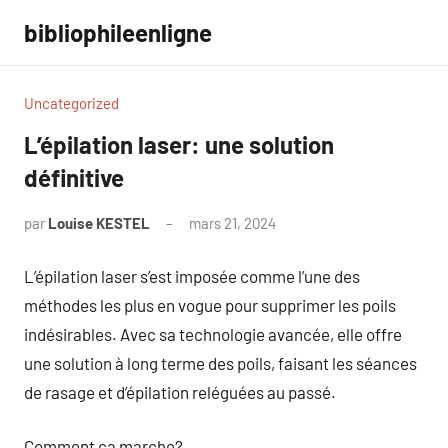
Aller
bibliophileenligne
au
contenu
Uncategorized
L’épilation laser: une solution
définitive
par
Louise KESTEL
mars 21, 2024
Aucun
commentaire
L’épilation laser s’est imposée comme l’une des
méthodes les plus en vogue pour supprimer les poils
indésirables. Avec sa technologie avancée, elle offre
une solution à long terme des poils, faisant les séances
de rasage et d’épilation reléguées au passé.
Comment ça marche?