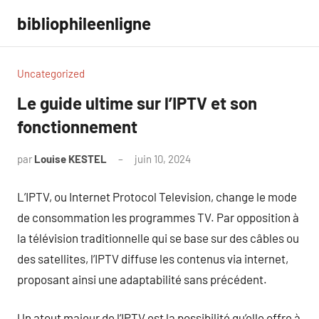
Aller
bibliophileenligne
au
contenu
Uncategorized
Le guide ultime sur l’IPTV et son
fonctionnement
par
Louise KESTEL
juin 10, 2024
Aucun
commentaire
L’IPTV, ou Internet Protocol Television, change le mode
de consommation les programmes TV. Par opposition à
la télévision traditionnelle qui se base sur des câbles ou
des satellites, l’IPTV diffuse les contenus via internet,
proposant ainsi une adaptabilité sans précédent.
Un atout majeur de l’IPTV est la possibilité qu’elle offre à