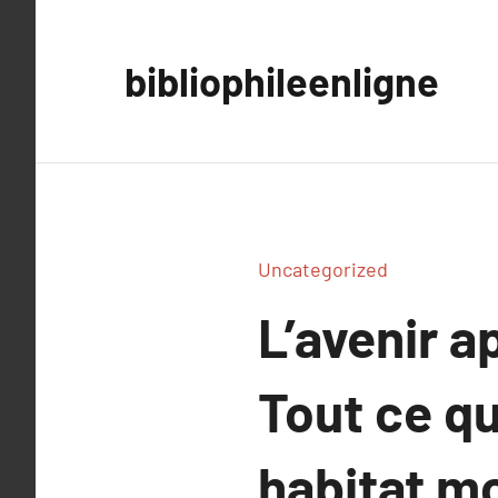
Aller
au
bibliophileenligne
contenu
Uncategorized
L’avenir a
Tout ce qu
habitat m