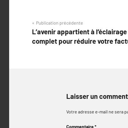
Navigation
Publication précédente
L’avenir appartient à l’éclairag
de
complet pour réduire votre factu
l’article
Laisser un comment
Votre adresse e-mail ne sera p
Commentaire
*