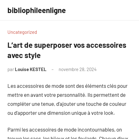
Aller
bibliophileenligne
au
contenu
Uncategorized
L’art de superposer vos accessoires
avec style
par
Louise KESTEL
novembre 28, 2024
Aucun
commentaire
Les accessoires de mode sont des éléments clés pour
mettre en avant votre personnalité. Ils permettent de
compléter une tenue, d’ajouter une touche de couleur
ou d’apporter une dimension unique à votre look.
Parmi les accessoires de mode incontournables, on
trouve les sacs, les bijoux et les foulards. Chacun d’eux