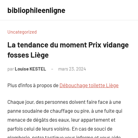
Aller
bibliophileenligne
au
contenu
Uncategorized
La tendance du moment Prix vidange
fosses Liège
par
Louise KESTEL
mars 23, 2024
Aucun
commentaire
Plus d’infos à propos de
Débouchage toilette Liège
Chaque jour, des personnes doivent faire face à une
panne soudaine de chauffage ou pire, à une fuite qui
menace de dégâts des eaux, leur appartement et
parfois celui de leurs voisins. En cas de souci de
plomberie, notre tactique vous informe et vous aide