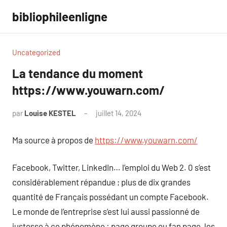
Aller
bibliophileenligne
au
contenu
Uncategorized
La tendance du moment
https://www.youwarn.com/
par
Louise KESTEL
juillet 14, 2024
Aucun
commentaire
Ma source à propos de
https://www.youwarn.com/
Facebook, Twitter, LinkedIn… l’emploi du Web 2. 0 s’est
considérablement répandue ; plus de dix grandes
quantité de Français possédant un compte Facebook.
Le monde de l’entreprise s’est lui aussi passionné de
justesse à ce phénomène : page groupe ou fan page, les