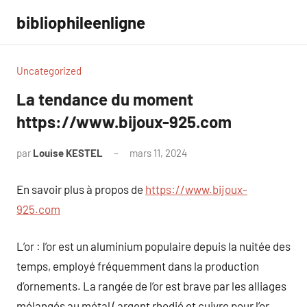
Aller
bibliophileenligne
au
contenu
Uncategorized
La tendance du moment
https://www.bijoux-925.com
par
Louise KESTEL
mars 11, 2024
Aucun
commentaire
En savoir plus à propos de
https://www.bijoux-
925.com
L’or : l’or est un aluminium populaire depuis la nuitée des
temps, employé fréquemment dans la production
d’ornements. La rangée de l’or est brave par les alliages
mélangés au métal ( argent rhodié et cuivre pour l’or