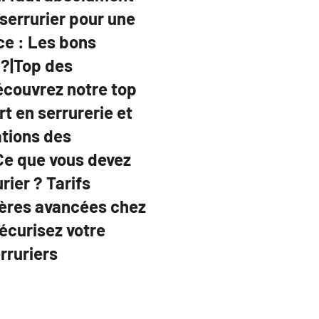
serrurier pour une
ce : Les bons
 ?|Top des
Découvrez notre top
rt en serrurerie et
ations des
Ce que vous devez
urier ? Tarifs
ières avancées chez
Sécurisez votre
rruriers