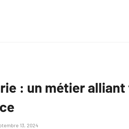
rie : un métier allian
nce
ptembre 13, 2024
Aucun