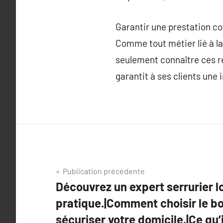
Garantir une prestation c
Comme tout métier lié à la 
seulement connaître ces ré
garantit à ses clients une i
Navigation
Publication précédente
Découvrez un expert serrurier l
de
pratique.|Comment choisir le bo
l’article
sécuriser votre domicile.|Ce qu’