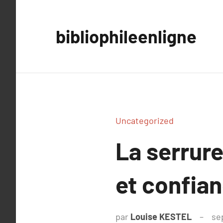
Aller
au
bibliophileenligne
contenu
Uncategorized
La serrure
et confia
par
Louise KESTEL
se