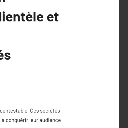
lientèle et
és
ncontestable. Ces sociétés
s à conquérir leur audience