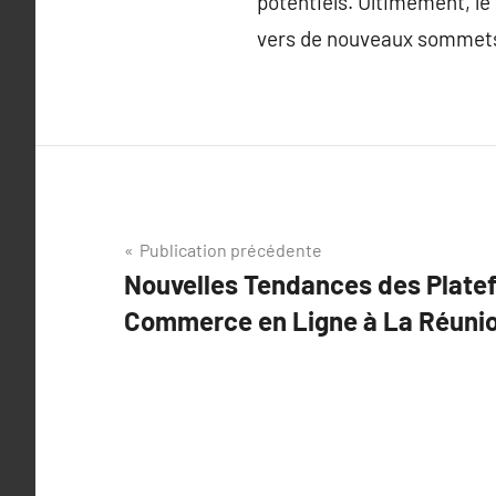
potentiels. Ultimement, le
vers de nouveaux sommet
Navigation
Publication précédente
Nouvelles Tendances des Plate
de
Commerce en Ligne à La Réunio
l’article