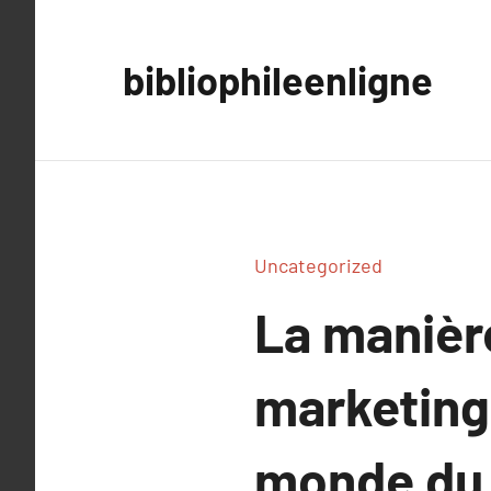
Aller
au
bibliophileenligne
contenu
Uncategorized
La manièr
marketing 
monde du 