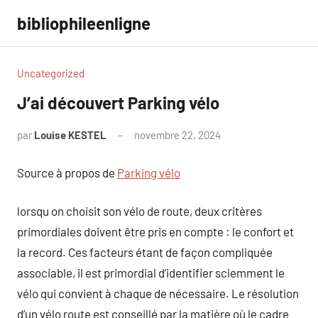
Aller
bibliophileenligne
au
contenu
Uncategorized
J’ai découvert Parking vélo
par
Louise KESTEL
novembre 22, 2024
Aucun
commentaire
Source à propos de
Parking vélo
lorsqu on choisit son vélo de route, deux critères
primordiales doivent être pris en compte : le confort et
la record. Ces facteurs étant de façon compliquée
associable, il est primordial d’identifier sciemment le
vélo qui convient à chaque de nécessaire. Le résolution
d’un vélo route est conseillé par la matière où le cadre