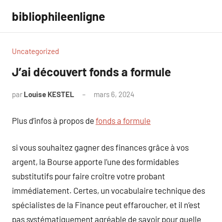
Aller
bibliophileenligne
au
contenu
Uncategorized
J’ai découvert fonds a formule
par
Louise KESTEL
mars 6, 2024
Aucun
commentaire
Plus d’infos à propos de
fonds a formule
si vous souhaitez gagner des finances grâce à vos
argent, la Bourse apporte l’une des formidables
substitutifs pour faire croître votre probant
immédiatement. Certes, un vocabulaire technique des
spécialistes de la Finance peut effaroucher, et il n’est
pas systématiquement agréable de savoir pour quelle