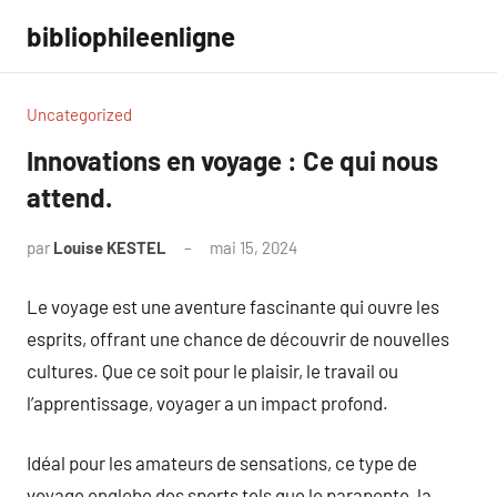
Aller
bibliophileenligne
au
contenu
Uncategorized
Innovations en voyage : Ce qui nous
attend.
par
Louise KESTEL
mai 15, 2024
Aucun
commentaire
Le voyage est une aventure fascinante qui ouvre les
esprits, offrant une chance de découvrir de nouvelles
cultures. Que ce soit pour le plaisir, le travail ou
l’apprentissage, voyager a un impact profond.
Idéal pour les amateurs de sensations, ce type de
voyage englobe des sports tels que le parapente, la